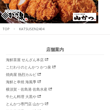
TOP
KATSUSEN2404
店舗案内
海鮮茶屋 せんざん本店
こだわりのとんかつ かつ泉
焼肉屋 熱烈カルビ
海鮮と串焼 海風季
横須賀・佐島港 佐島水産
牛たん料理 大黒や
とんかつ専門店 山かつ