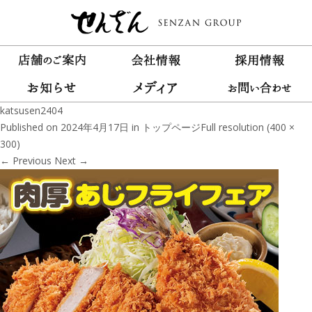
katsusen2404
Published on
2024年4月17日
in
トップページ
Full resolution (400 ×
300)
←
Previous
Next
→