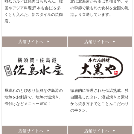
熱烈カルビは焼肉はもちろん、韓
北は北海道から南は九州まで、そ
国やアジア料理(日本も含む)を多
の季節で最も旬の食材を全国の漁
くとり入れた、新スタイルの焼肉
港より直送しています。
店。
店舗サイトへ
店舗サイトへ
昼獲れのとびきり新鮮な佐島港の
徹底的に管理された低温熟成、独
地魚をお刺身で。地魚の塩焼き、
自開発したタレ、溶岩焼きと素材
煮付けなどメニュー豊富！
から焼き方までとことんこだわり
の牛タン。
店舗サイトへ
店舗サイトへ