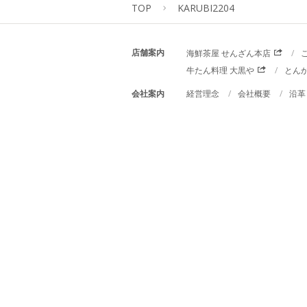
TOP
KARUBI2204
店舗案内
海鮮茶屋 せんざん本店
牛たん料理 大黒や
とん
会社案内
経営理念
会社概要
沿革