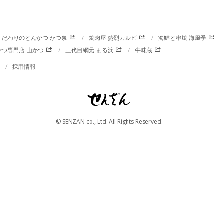
こだわりのとんかつ かつ泉
焼肉屋 熱烈カルビ
海鮮と串焼 海風季
かつ専門店 山かつ
三代目網元 まる浜
牛味蔵
採用情報
© SENZAN co., Ltd. All Rights Reserved.