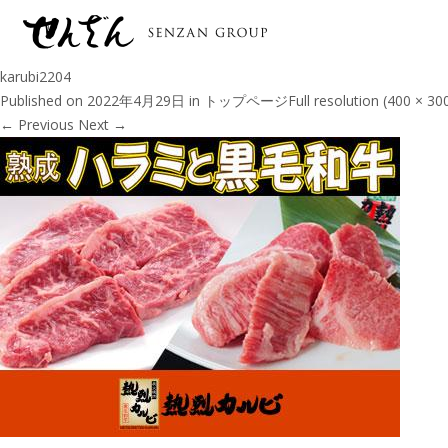
karubi2204
Published on
2022年4月29日
in
トップページ
Full resolution (400 × 30
←
Previous
Next
→