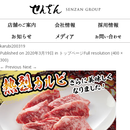
karubi200319
Published on
2020年3月19日
in
トップページ
Full resolution (400 ×
300)
←
Previous
Next
→