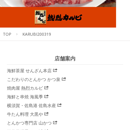
TOP
KARUBI200319
店舗案内
海鮮茶屋 せんざん本店
こだわりのとんかつ かつ泉
焼肉屋 熱烈カルビ
海鮮と串焼 海風季
横須賀・佐島港 佐島水産
牛たん料理 大黒や
とんかつ専門店 山かつ