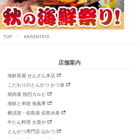
TOP
KAISEN1910
店舗案内
海鮮茶屋 せんざん本店
こだわりのとんかつ かつ泉
焼肉屋 熱烈カルビ
海鮮と串焼 海風季
横須賀・佐島港 佐島水産
牛たん料理 大黒や
とんかつ専門店 山かつ