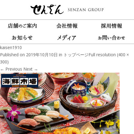
kaisen1910
Published on
2019年10月10日
in
トップページ
Full resolution (400 ×
300)
←
Previous
Next
→