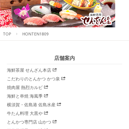
TOP
HONTEN1809
店舗案内
海鮮茶屋 せんざん本店
こだわりのとんかつ かつ泉
焼肉屋 熱烈カルビ
海鮮と串焼 海風季
横須賀・佐島港 佐島水産
牛たん料理 大黒や
とんかつ専門店 山かつ