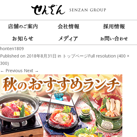
honten1809
Published on
2018年8月31日
in
トップページ
Full resolution (400 ×
300)
←
Previous
Next
→