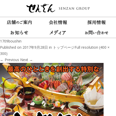
1709boushin
Published on
2017年9月28日
in
トップページ
Full resolution (400 ×
300)
←
Previous
Next
→