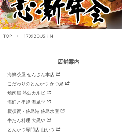
TOP
1709BOUSHIN
店舗案内
海鮮茶屋 せんざん本店
こだわりのとんかつ かつ泉
焼肉屋 熱烈カルビ
海鮮と串焼 海風季
横須賀・佐島港 佐島水産
牛たん料理 大黒や
とんかつ専門店 山かつ