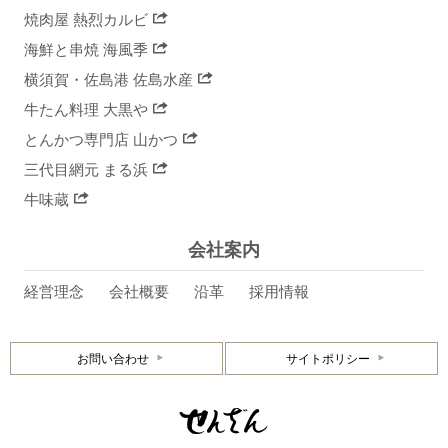
焼肉屋 熱烈カルビ
海鮮と串焼 海風季
横須賀・佐島港 佐島水産
牛たん料理 大黒や
とんかつ専門店 山かつ
三代目網元 まる浜
牛味蔵
会社案内
経営理念
会社概要
沿革
採用情報
お問い合わせ
サイトポリシー