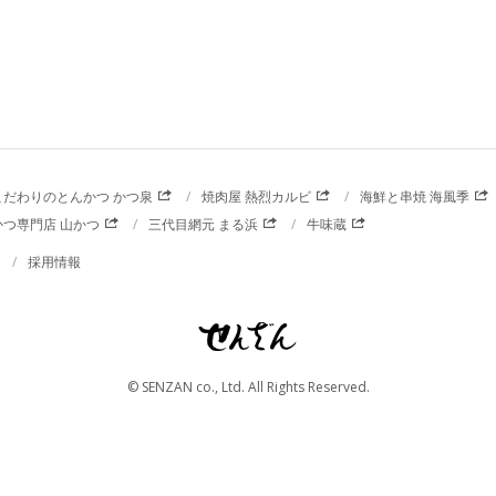
こだわりのとんかつ かつ泉
焼肉屋 熱烈カルビ
海鮮と串焼 海風季
かつ専門店 山かつ
三代目網元 まる浜
牛味蔵
採用情報
© SENZAN co., Ltd. All Rights Reserved.