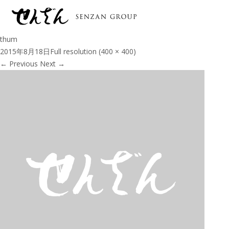
thum
2015年8月18日
Full resolution (400 × 400)
←
Previous
Next
→