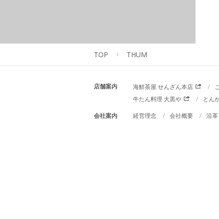
TOP
THUM
店舗案内
海鮮茶屋 せんざん本店
牛たん料理 大黒や
とん
会社案内
経営理念
会社概要
沿革