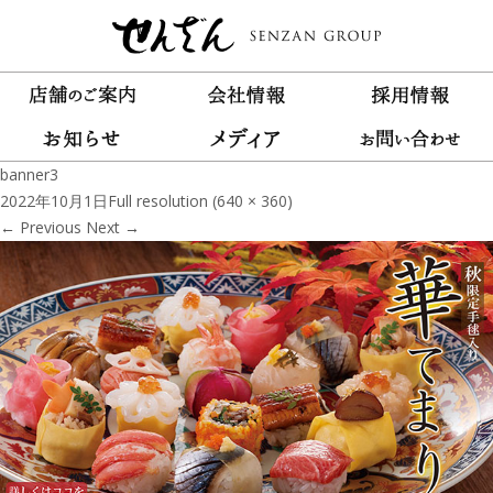
banner3
2022年10月1日
Full resolution (640 × 360)
←
Previous
Next
→