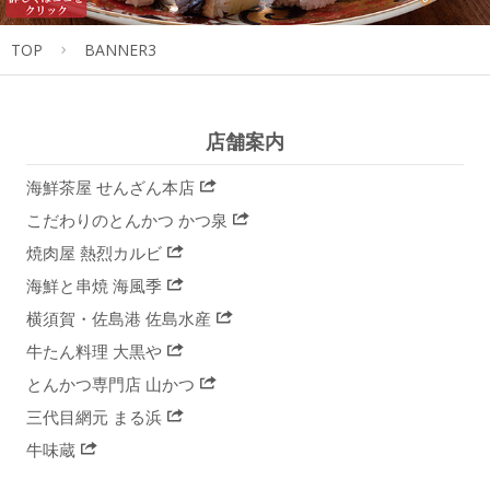
TOP
BANNER3
店舗案内
海鮮茶屋 せんざん本店
こだわりのとんかつ かつ泉
焼肉屋 熱烈カルビ
海鮮と串焼 海風季
横須賀・佐島港 佐島水産
牛たん料理 大黒や
とんかつ専門店 山かつ
三代目網元 まる浜
牛味蔵