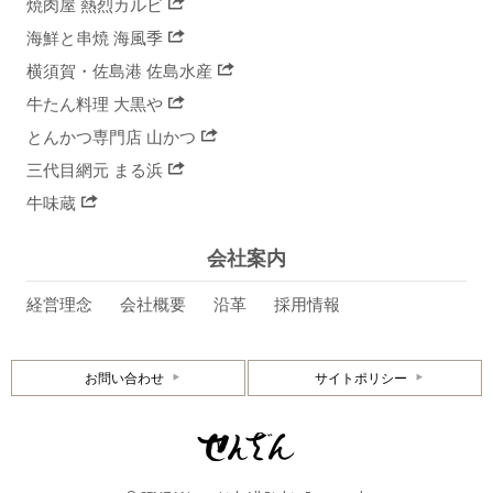
焼肉屋 熱烈カルビ
海鮮と串焼 海風季
横須賀・佐島港 佐島水産
牛たん料理 大黒や
とんかつ専門店 山かつ
三代目網元 まる浜
牛味蔵
会社案内
経営理念
会社概要
沿革
採用情報
お問い合わせ
サイトポリシー