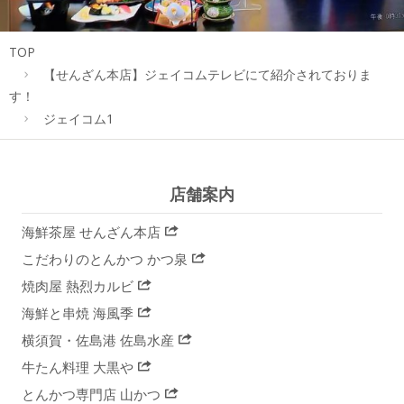
TOP
【せんざん本店】ジェイコムテレビにて紹介されておりま
す！
ジェイコム1
店舗案内
海鮮茶屋 せんざん本店
こだわりのとんかつ かつ泉
焼肉屋 熱烈カルビ
海鮮と串焼 海風季
横須賀・佐島港 佐島水産
牛たん料理 大黒や
とんかつ専門店 山かつ