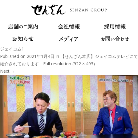
ジェイコム1
Published on
2021年1月4日
in
【せんざん本店】ジェイコムテレビにて
紹介されております！
Full resolution (922 × 493)
Next
→