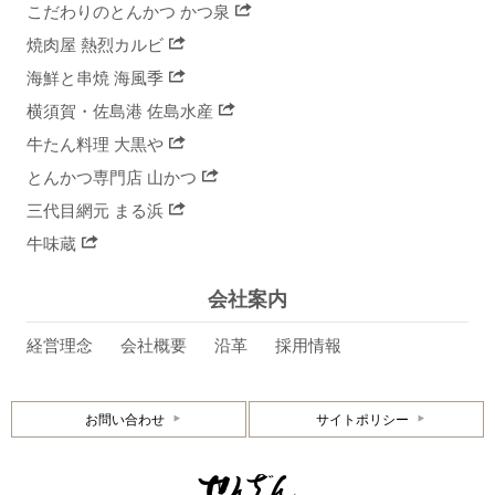
こだわりのとんかつ かつ泉
焼肉屋 熱烈カルビ
海鮮と串焼 海風季
横須賀・佐島港 佐島水産
牛たん料理 大黒や
とんかつ専門店 山かつ
三代目網元 まる浜
牛味蔵
会社案内
経営理念
会社概要
沿革
採用情報
お問い合わせ
サイトポリシー