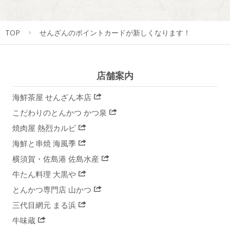
TOP
せんざんのポイントカードが新しくなります！
店舗案内
海鮮茶屋 せんざん本店
こだわりのとんかつ かつ泉
焼肉屋 熱烈カルビ
海鮮と串焼 海風季
横須賀・佐島港 佐島水産
牛たん料理 大黒や
とんかつ専門店 山かつ
三代目網元 まる浜
牛味蔵