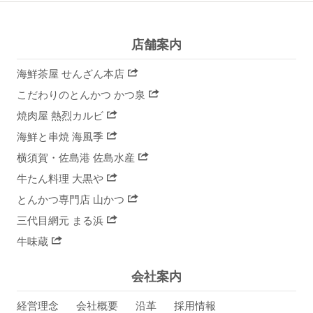
店舗案内
海鮮茶屋 せんざん本店
こだわりのとんかつ かつ泉
焼肉屋 熱烈カルビ
海鮮と串焼 海風季
横須賀・佐島港 佐島水産
牛たん料理 大黒や
とんかつ専門店 山かつ
三代目網元 まる浜
牛味蔵
会社案内
経営理念
会社概要
沿革
採用情報